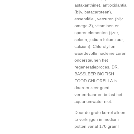
astaxanthine), antioxidantia
(bijv. betacaroteen),
essentiële , vetzuren (bijv.
omega-3), vitaminen en
sporenelementen (ijzer,
seleen, jodium foliumzuur,
calcium). Chlorofyl en
waardevolle nucleïne zuren
ondersteunen het
regeneratieproces. DR.
BASSLEER BIOFISH
FOOD CHLORELLA is
daarom zeer goed
verteerbaar en belast het
aquariumwater niet.
Door de grote korrel alleen
te verkrijgen in medium
potten vanaf 170 gram!