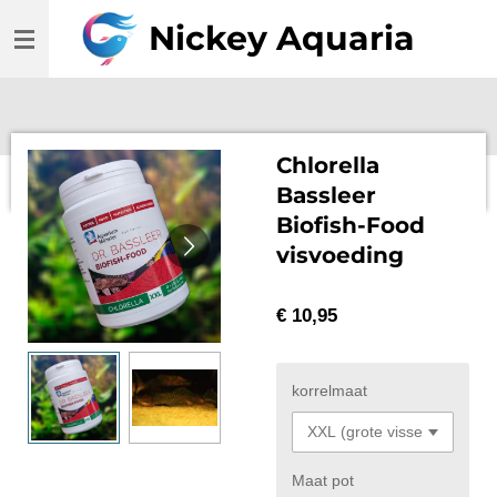
Ga
Nickey Aquaria
direct
naar
de
hoofdinhoud
Chlorella
Bassleer
Biofish-Food
visvoeding
€ 10,95
korrelmaat
Maat pot