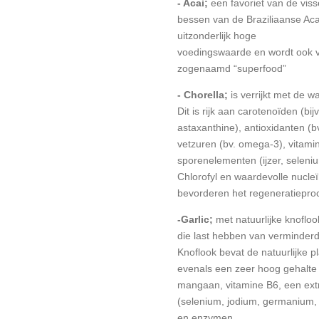
- Acai;
een favoriet van de vis
bessen van de Braziliaanse Ac
uitzonderlijk hoge
voedingswaarde en wordt ook 
zogenaamd “superfood”
- Chorella;
is verrijkt met de w
Dit is rijk aan carotenoïden (bijv
astaxanthine), antioxidanten (b
vetzuren (bv. omega-3), vitami
sporenelementen (ijzer, seleniu
Chlorofyl en waardevolle nucle
bevorderen het regeneratiepro
-Garlic;
met natuurlijke knoflo
die last hebben van verminderd
Knoflook bevat de natuurlijke p
evenals een zeer hoog gehalte
mangaan, vitamine B6, een ext
(selenium, jodium, germanium, 
en enzymen