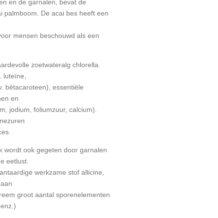
sen en de garnalen, bevat de
ai palmboom. De acai bes heeft een
voor mensen beschouwd als een
aardevolle zoetwateralg chlorella.
. luteïne,
v. bètacaroteen), essentiële
nen en
m, jodium, foliumzuur, calcium).
ïnezuren
ces.
ok wordt ook gegeten door garnalen
e eetlust.
lantaardige werkzame stof allicine,
 aan
reem groot aantal sporenelementen
enz.)