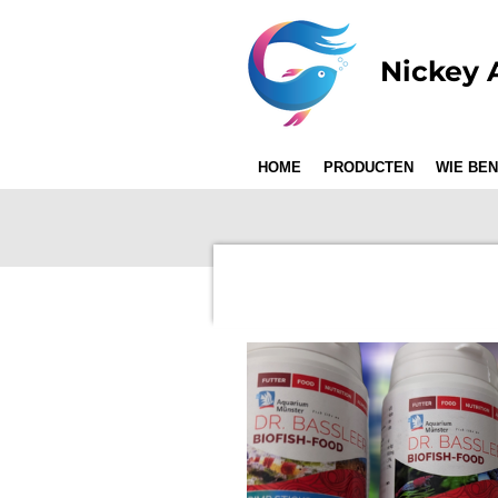
Ga
direct
Nickey 
naar
de
hoofdinhoud
HOME
PRODUCTEN
WIE BEN