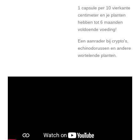
1 capsule per 10 vierkante
centimeter en je planten
hebben tot 6 maanden
voldoende voeding!
Een aanrader bij crypto's,
echinodorussen en andere
wortelende planten.