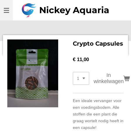
Ga
Nickey Aquaria
direct
naar
de
hoofdinhoud
Crypto Capsules
€ 11,00
In
winkelwagen
Een ideale vervanger voor
een voedingsbodem. Alle
stoffen die een plant die
graag wortelt nodig heeft in
een capsule!